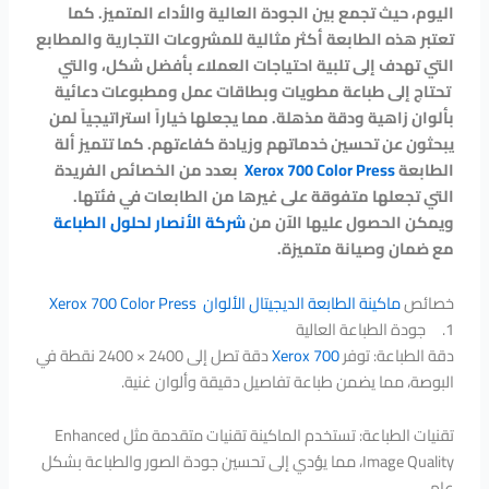
اليوم، حيث تجمع بين الجودة العالية والأداء المتميز. كما
تعتبر هذه الطابعة أكثر مثالية للمشروعات التجارية والمطابع
التي تهدف إلى تلبية احتياجات العملاء بأفضل شكل، والتي
تحتاج إلى طباعة مطويات وبطاقات عمل ومطبوعات دعائية
بألوان زاهية ودقة مذهلة
.
مما يجعلها خياراً استراتيجياً لمن
يبحثون عن تحسين خدماتهم
وزيادة كفاءتهم
.
كما تتميز ألة
الطابعة
Xerox 700 Color Press
بعدد من الخصائص الفريدة
التي تجعلها متفوقة على غيرها من الطابعات في فئتها.
ويمكن
الحصول عليها الآن من
شركة الأنصار لحلول الطباعة
مع ضمان وصيانة متميزة
.
خصائص
ماكينة الطابعة الديجيتال الألوان
Xerox 700 Color Press
1. جودة الطباعة العالية
دقة الطباعة: توفر
Xerox 700
دقة تصل إلى 2400 × 2400 نقطة في
البوصة، مما يضمن طباعة تفاصيل دقيقة وألوان غنية.
تقنيات الطباعة: تستخدم الماكينة تقنيات متقدمة مثل Enhanced
Image Quality، مما يؤدي إلى تحسين جودة الصور والطباعة بشكل
عام.