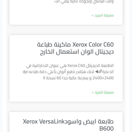
وقت قياسي وبجودة عالية يبقي انت
معرفة المزيد »
Xerox Color C60 ماكينة طباعة
ديجيتال الوان استعمال الخارج
الطابعة الديجيتال Xerox C60 هي عنوان الاحترافية في
الدعاية🌈◀️ لانك هتقدر تطبع ألوان بأعلي دقة طباعه dpi
2400×2400 و بسرعة عالية جدا 60 نسخة X
معرفة المزيد »
طابعة ابيض واسودXerox VersaLink
B600