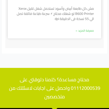
مش كل طابعة أبيض وأسود تستحمل شغل تقيل Xerox
B600 Printer لو شغلك محتاج ⚡ سرعة طباعة فائقة تصل
الي 55 نسخة فى الدقيقة dpi
معرفة المزيد »
محتاج مساعدة؟ كلمنا دلوقتي على
01112000539 واحصل على اجابات لاسئلتك من
متخصصين