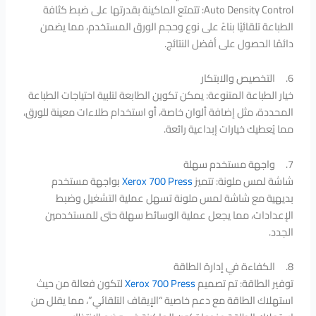
Auto Density Control: تتمتع الماكينة بقدرتها على ضبط كثافة
الطباعة تلقائيًا بناءً على نوع وحجم الورق المستخدم، مما يضمن
دائمًا الحصول على أفضل النتائج.
6. التخصيص والابتكار
خيار الطباعة المتنوعة: يمكن تكوين الطابعة لتلبية احتياجات الطباعة
المحددة، مثل إضافة ألوان خاصة، أو استخدام طلاءات معينة للورق،
مما يُعطيك خيارات إبداعية رائعة.
7. واجهة مستخدم سهلة
شاشة لمس ملونة: تتميز
Xerox 700 Press
بواجهة مستخدم
بديهية مع شاشة لمس ملونة تسهل عملية التشغيل وضبط
الإعدادات، مما يجعل عملية الوسائط سهلة حتى للمستخدمين
الجدد.
8. الكفاءة في إدارة الطاقة
توفير الطاقة: تم تصميم
Xerox 700 Press
لتكون فعالة من حيث
استهلاك الطاقة مع دعم خاصية “الإيقاف التلقائي”، مما يقلل من