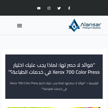
خطي
Y
I
T
F
لى
o
n
w
a
u
s
i
c
لمحتوى
t
t
t
e
u
a
t
b
b
g
e
o
Menu
e
r
r
o
a
k
m
-
ماكينات الطباعة
مدونة الطباعة
f
“فوائد لا حصر لها: لماذا يجب عليك اختيار
Xerox 700 Color Press في خدمات الطباعة؟”
الرئيسية
»
“فوائد لا حصر لها: لماذا يجب عليك اختيار Xerox 700 Color Press
في خدمات الطباعة؟”