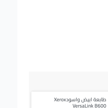
طابعة ابيض واسودXerox
VersaLink B600