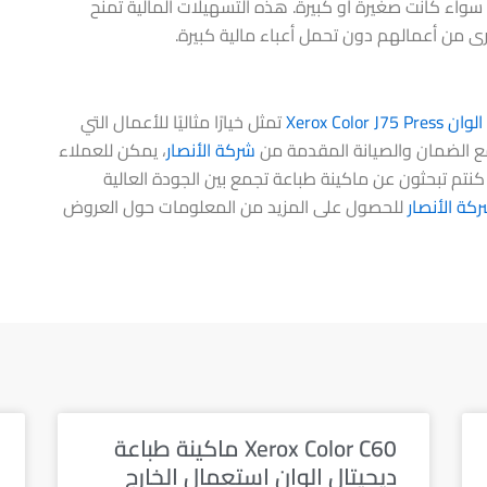
، سواء كانت صغيرة أو كبيرة. هذه التسهيلات المالية تمنح
رى من أعمالهم دون تحمل أعباء مالية كبيرة.
الوان
Xerox Color J75 Press
تمثل خيارًا مثاليًا للأعمال التي
ومع الضمان والصيانة المقدمة من
شركة الأنصار
، يمكن للعملاء
ا كنتم تبحثون عن ماكينة طباعة تجمع بين الجودة العالية
كة الأنصار
للحصول على المزيد من المعلومات حول العروض
Xerox Color C60 ماكينة طباعة
ديجيتال الوان استعمال الخارج