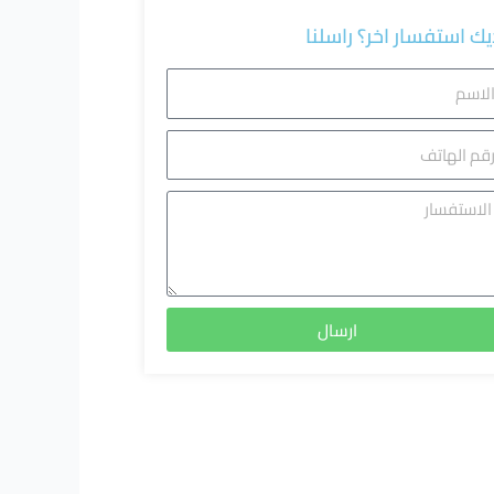
يك استفسار اخر؟ راسلنا
اسم
م
هاتف
استفسا
ارسال