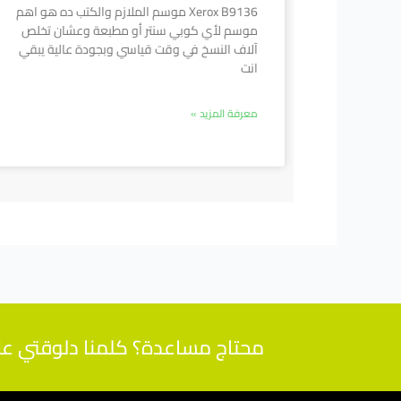
Xerox B9136 موسم الملازم والكتب ده هو اهم
موسم لأي كوبي سنتر أو مطبعة وعشان تخلص
آلاف النسخ في وقت قياسي وبجودة عالية يبقي
انت
معرفة المزيد »
محتاج مساعدة؟ كلمنا دلوقتي على 01112000539 واحصل على اجابات لاسئلتك من م