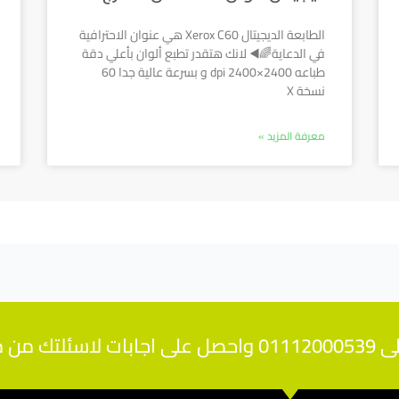
الطابعة الديجيتال Xerox C60 هي عنوان الاحترافية
في الدعاية🌈◀️ لانك هتقدر تطبع ألوان بأعلي دقة
طباعه dpi 2400×2400 و بسرعة عالية جدا 60
نسخة X
معرفة المزيد »
تخصصين