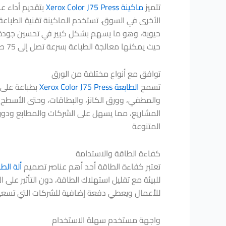
تتميز
ماكينة Xerox Color J75 Press
بتقديم أداء عا
الأخرى في السوق. تستخدم الماكينة تقنية الطباعة 
حيوية، وهو ما يسهم بشكل كبير في تحسين جودة الم
حيث يمكنها معالجة الطباعة بسرعة تصل إلى 75 صفحة في الدقيقة، مما يعزز من إنتاجية العمل.
توافق مع أنواع مختلفة من الورق
تسمح
الطابعة Xerox Color J75 Press
بطباعة على 
والمطفي، وورق الكانز، والبطاقات، وحتى الأسطح ال
المشاريع، مما يسهل على الشركات والمطابع ودور ال
المتنوعة
كفاءة الطاقة والاستدامة
تعتبر كفاءة الطاقة أحد أهم عناصر تصميم
ألة الطباعة J75 Press
للبيئة مع تقليل استهلاك الطاقة، دون التأثير على 
للأعمال ويعطي دفعة إضافية للشركات التي تسعى ل
واجهة مستخدم سهلة الاستخدام