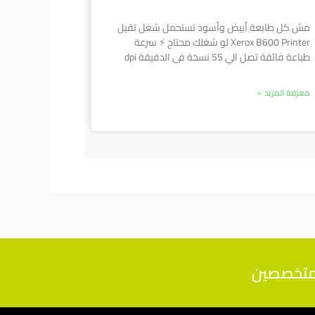
مش كل طابعة أبيض وأسود تستحمل شغل تقيل
Xerox B600 Printer لو شغلك محتاج ⚡ سرعة
طباعة فائقة تصل الي 55 نسخة فى الدقيقة dpi
معرفة المزيد »