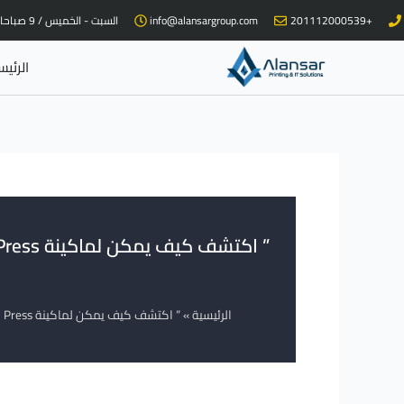
خطي
+201112000539
info@alansargroup.com
السبت - الخميس / 9 صباحا - 9 مساء
لى
لمحتوى
الرئيس
الرئيسية
»
” اكتشف كيف يمكن لماكينة Xerox Color J75 Press أن تحقق لك طباعة فائقة الجودة بأعلى معايير الأداء، مدعومة بأفضل خدمات الصيانة والدعم من شركة الأنصار “