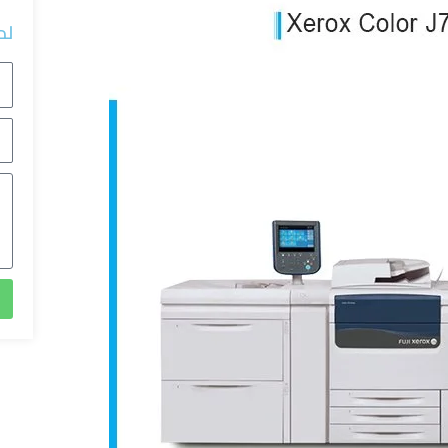
لد
ال
رق
ال
ال