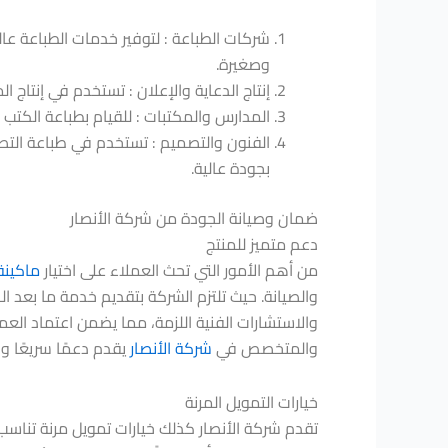
شركات الطباعة : لتوفير خدمات الطباعة عال
وصغيرة.
إنتاج الدعاية والإعلان : تستخدم في إنتاج 
المدارس والمكتبات : للقيام بطباعة الكتب و
الفنون والتصميم : تستخدم في طباعة التصا
بجودة عالية.
ضمان وصيانة الجودة من شركة الأنصار
دعم متميز للمنتج
من أهم الأمور التي تحث العملاء على اختيار
ماكينة x Color J75 Press
والصيانة. حيث تلتزم الشركة بتقديم خدمة ما بعد الب
والاستشارات الفنية اللزمة، مما يضمن اعتماد العم
والمتخصص في
شركة الأنصار
يقدم دعمًا سريعًا وف
خيارات التمويل المرنة
تقدم شركة الأنصار كذلك خيارات تمويل مرنة تناس