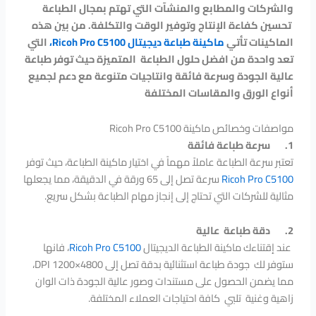
والشركات والمطابع والمنشآت التي تهتم بمجال الطباعة
تحسين كفاءة الإنتاج وتوفير الوقت والتكلفة. من بين هذه
الماكينات تأتي
ماكينة طباعة ديجيتال Ricoh Pro C5100،
التي
تعد واحدة من افضل حلول الطباعة المتميزة حيث توفر طباعة
عالية الجودة وسرعة فائقة وانتاجيات متنوعة مع دعم لجميع
أنواع الورق والمقاسات المختلفة
مواصفات وخصائص ماكينة Ricoh Pro C5100
1.
سرعة طباعة فائقة
تعتبر سرعة الطباعة عاملاً مهماً في اختيار ماكينة الطباعة، حيث توفر
Ricoh Pro C5100
سرعة تصل إلى 65 ورقة في الدقيقة، مما يجعلها
مثالية للشركات التي تحتاج إلى إنجاز مهام الطباعة بشكل سريع.
2.
دقة طباعة عالية
عند إقتناءك ماكينة الطباعة الديجيتال
Ricoh Pro C5100
، فانها
ستوفر لك جودة طباعة استثنائية بدقة تصل إلى 4800×1200 DPI،
مما يضمن الحصول على مستندات وصور عالية الجودة ذات الوان
زاهية وغنية تلبي كافة احتياجات العملاء المختلفة.