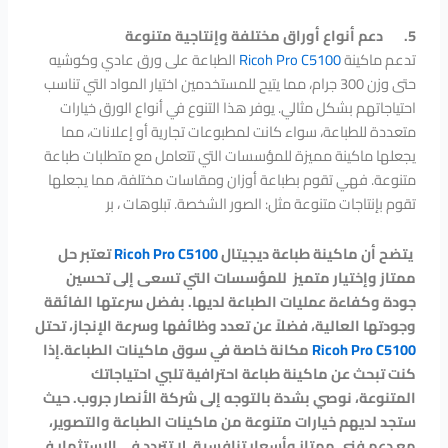
5.
دعم أنواع أوراق مختلفة وإنتاجية متنوعة
تدعم ماكينة
Ricoh Pro C5100
الطباعة على ورق عادي وكوشيه
حتى وزن 300 جرام، مما يتيح للمستخدمين اختيار المواد التي تناسب
احتياجاتهم بشكل مثالي. يوفر هذا التنوع في أنواع الورق خيارات
متعددة للطباعة، سواء كانت لمطبوعات تجارية أو إعلانات، مما
يجعلها ماكينة مميزة للمؤسسات التي تتعامل مع متطلبات طباعة
متنوعة. فهي تقوم بطباعة أوزان ومقاسات مختلفة، مما يجعلها
تقوم بإنتاجات متنوعة مثل: الصور الشخصة. تبلوهات ، بر
يتضح أن ماكينة طباعة ديجيتال
Ricoh Pro C5100
تعتبر حل
ممتاز وإختيار متميز للمؤسسات التي تسعى إلى تحسين
جودة وكفاءة عمليات الطباعة لديها. بفضل سرعتها الفائقة
وجودتها العالية، فضلاً عن تعدد وظائفها وسرعة الإنجاز، تحتل
Ricoh Pro C5100
مكانة خاصة في سوق ماكينات الطباعة.إذا
كنت تبحث عن ماكينة طباعة احترافية تلبي احتياجاتك
المتنوعة، نوصي بشدة بالتوجه إلى شركة الأنصار جروب. حيث
ستجد لديهم خيارات متنوعة من ماكينات الطباعة والتصوير،
مع دعم فني ممتاز وأسعار تنافسية. لا تتردد في الاستثمار في