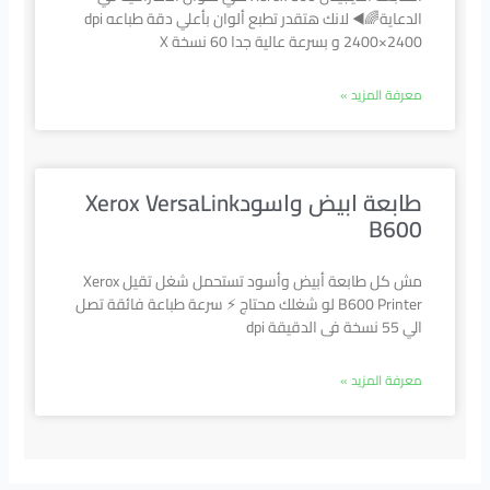
الدعاية🌈◀️ لانك هتقدر تطبع ألوان بأعلي دقة طباعه dpi
2400×2400 و بسرعة عالية جدا 60 نسخة X
معرفة المزيد »
طابعة ابيض واسودXerox VersaLink
B600
مش كل طابعة أبيض وأسود تستحمل شغل تقيل Xerox
B600 Printer لو شغلك محتاج ⚡ سرعة طباعة فائقة تصل
الي 55 نسخة فى الدقيقة dpi
معرفة المزيد »