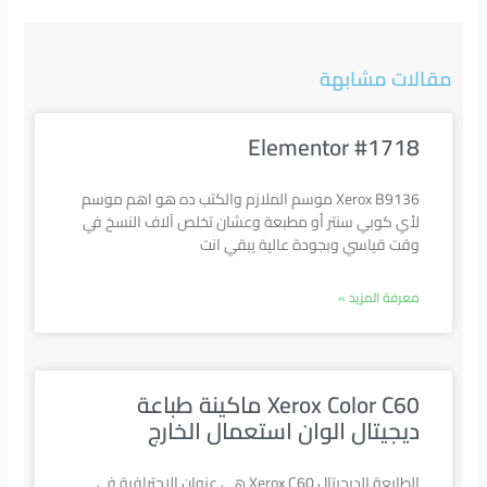
مقالات مشابهة
Elementor #1718
Xerox B9136 موسم الملازم والكتب ده هو اهم موسم
لأي كوبي سنتر أو مطبعة وعشان تخلص آلاف النسخ في
وقت قياسي وبجودة عالية يبقي انت
معرفة المزيد »
Xerox Color C60 ماكينة طباعة
ديجيتال الوان استعمال الخارج
الطابعة الديجيتال Xerox C60 هي عنوان الاحترافية في