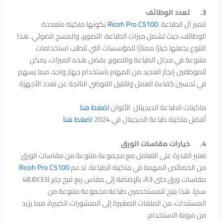
3.
تعدد الوظائف
تتميز آل الطباعة
Ricoh Pro C5100
بكونها ماكينة متعددة
الوظائف، حيث تشمل ميزات الطباعة، التصوير، والمسح الضوئي. هذا
التنوع يجعلها خيارًا ممتازًا للمؤسسات التي تتطلب استخدامات
متنوعة في مجال الطباعة والتصوير. بفضل هذه الميزات، يمكن
للموظفين إنجاز العديد من المهام باستخدام جهاز واحد، مما يسهم
في تحسين كفاءة العمل وتقليل الفوضى الناتجة عن تعدد الأجهزة
ماكينات الطباعة الديجيتال الألوان
اضغط هنا
أفضل ماكينة طباعة الديجبتال في 2024
اضغط هنا
4.
خيارات مقاسات الورق
تعتبر القدرة على التعامل مع مجموعة متنوعة من مقاسات الورق
من الخصائص المهمة في ماكينة الطباعة. تدعم
Ricoh Pro C5100
مقاسات ورق حتى A3، بالإضافة إلى مقاس ربع فرخ جاير (48.8X33
سم). هذا يتيح للمستخدمين طباعة مجموعة متنوعة من
المستندات، من الملفات الصغيرة إلى المنشورات الكبيرة، مما يزيد
من مرونة الاستخدام.