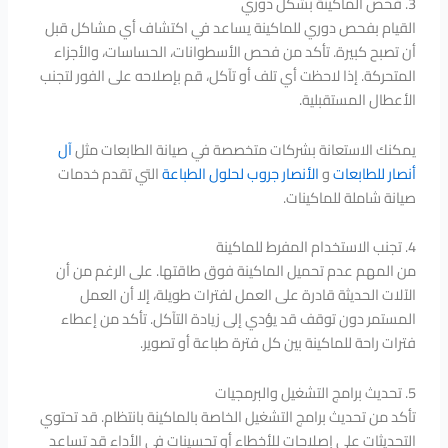
3. فحص الماكينة بشكل دوري
القيام بفحص دوري للماكينة يساعد في اكتشاف أي مشاكل قبل
أن تصبح كبيرة. تأكد من فحص الأسطوانات، الحساسات، والأجزاء
المتحركة. إذا لاحظت أي تلف أو تآكل، قم بإصلاحه على الفور لتجنب
الأعطال المستقبلية.
يمكنك الاستعانة بشركات متخصصة في صيانة الطابعات مثل
آل
أنصار للطابعات
و
الأنصار جروب لحلول الطباعة
التي تقدم خدمات
صيانة شاملة للماكينات.
4. تجنب الاستخدام المفرط للماكينة
من المهم عدم تحميل الماكينة فوق طاقتها. على الرغم من أن
الآلات الحديثة قادرة على العمل لفترات طويلة، إلا أن العمل
المستمر دون توقف قد يؤدي إلى زيادة التآكل. تأكد من إعطاء
فترات راحة للماكينة بين كل فترة طباعة أو تصوير.
5. تحديث برامج التشغيل والبرمجيات
تأكد من تحديث برامج التشغيل الخاصة بالماكينة بانتظام. قد تحتوي
التحديثات على إصلاحات للأخطاء أو تحسينات في الأداء قد تساعد