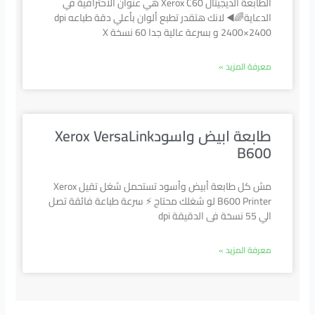
الطابعة الديجيتال Xerox C60 هي عنوان الاحترافية في
الدعاية🌈◀️ لانك هتقدر تطبع ألوان بأعلي دقة طباعه dpi
2400×2400 و بسرعة عالية جدا 60 نسخة X
معرفة المزيد »
طابعة ابيض واسودXerox VersaLink
B600
مش كل طابعة أبيض وأسود تستحمل شغل تقيل Xerox
B600 Printer لو شغلك محتاج ⚡ سرعة طباعة فائقة تصل
الي 55 نسخة فى الدقيقة dpi
معرفة المزيد »