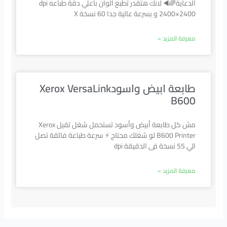
الدعاية🌈◀️ لانك هتقدر تطبع ألوان بأعلي دقة طباعه dpi
2400×2400 و بسرعة عالية جدا 60 نسخة X
معرفة المزيد »
طابعة ابيض واسودXerox VersaLink
B600
مش كل طابعة أبيض وأسود تستحمل شغل تقيل Xerox
B600 Printer لو شغلك محتاج ⚡ سرعة طباعة فائقة تصل
الي 55 نسخة فى الدقيقة dpi
معرفة المزيد »