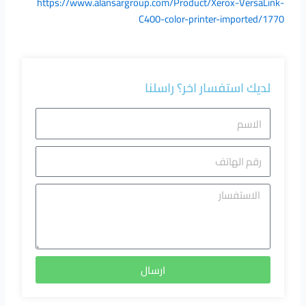
https://www.alansargroup.com/Product/Xerox-VersaLink-
C400-color-printer-imported/1770
لديك استفسار اخر؟ راسلنا
الاسم
رقم
الهاتف
الاستفسا
ارسال