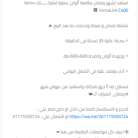
استعد لشهر رمضان بطابعة ألوان عملية لشركــــــتك Xerox
🏢
VersaLink
C400
شاملة ضمان و صيانة وخدمات ما بعد البيع 🔥
⚡ سرعة عالية 35 نسخة فى الدقيقة
⚡ وجودة ألوان واضحة dpi 600×600
⚡ أداء يعتمد عليه في الشغل اليومي
مستني ايه ‼️ جهز شركتك واستفيد من عروض شهر
#رمضان_المبارك 🌙❤️
للحجز و الاستفسار كلمنا من داخل او خارج مصر علي :
https://wa.me/201115550724
او الاتصال علي : 01115550724
🌐 اعرف كل مواصفات الطابعة من هنا ⬅️