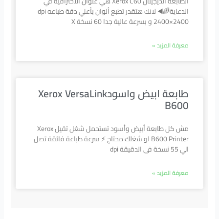
الطابعة الديجيتال Xerox C60 هي عنوان الاحترافية في
الدعاية🌈◀️ لانك هتقدر تطبع ألوان بأعلي دقة طباعه dpi
2400×2400 و بسرعة عالية جدا 60 نسخة X
معرفة المزيد »
طابعة ابيض واسودXerox VersaLink
B600
مش كل طابعة أبيض وأسود تستحمل شغل تقيل Xerox
B600 Printer لو شغلك محتاج ⚡ سرعة طباعة فائقة تصل
الي 55 نسخة فى الدقيقة dpi
معرفة المزيد »