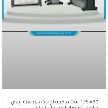
Oce TDS 450 ماكينة لوحات هندسية ابيض
و اسود استيراد استعمال الخارج