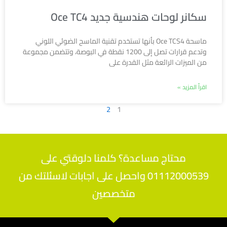
سكانر لوحات هندسية جديد Oce TC4
ماسحة Oce TCS4 بأنها تستخدم تقنية الماسح الضوئي اللوني
وتدعم قرارات تصل إلى 1200 نقطة في البوصة، وتتضمن مجموعة
من الميزات الرائعة مثل القدرة على
اقرأ المزيد »
2
1
محتاج مساعدة؟ كلمنا دلوقتي على
01112000539 واحصل على اجابات لاسئلتك من
متخصصين