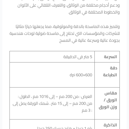
ودعم أحجام مختلفة من الوثائق، والتعرف التلقائي على الألوان
والخطوط المختلفة في الوثائق.
وتتميز هذه الماسحة بالدقة والموثوقية، مما يجعلها خيارًا مثاليًا
للشركات والمؤسسات التي تحتاج إلى ماسحة ضوئية لوحات هندسية
بجودة عالية وسرعة عالية في المسح
السرعة
5 متر فى الدقيقة
دقة
الطباعة
dpi 600×600
مقاس
العرض : من 200 مم – إلى 1016 مم ، الطول :
الورق /
من 200 مم – إلى 15 متر ، سُمك الورقة يصل إلى
وزن الورق
: 3 مم
الذاكرة
رام 1 جيجا + هارد ديسك 250 جيجا