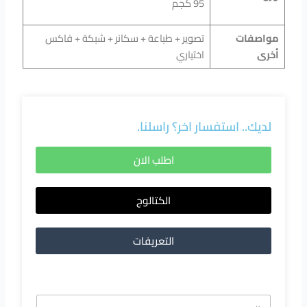
95 كجم
مواصفات
تصوير + طباعة + سكانر + شبكة + فاكس
أخرى
اختياري
لديك.. استفسار اخر؟ راسلنا.
اطلب الان
الكتالوج
التعريفات