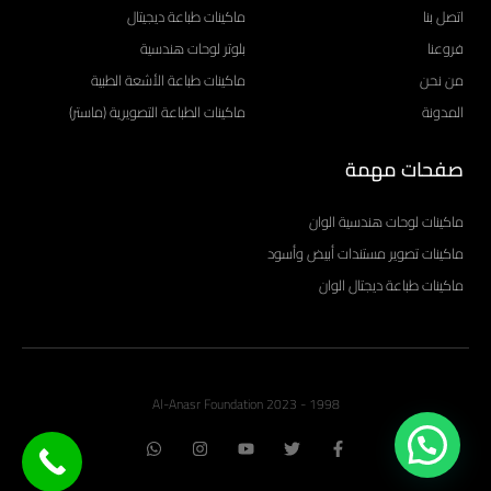
اتصل بنا
ماكينات طباعة ديجيتال
فروعنا
بلوتر لوحات هندسية
من نحن
ماكينات طباعة الأشعة الطبية
المدونة
ماكينات الطباعة التصويرية (ماستر)
صفحات مهمة
ماكينات لوحات هندسية الوان
ماكينات تصوير مستندات أبيض وأسود
ماكينات طباعة ديجتال الوان
1998 - 2023 Al-Anasr Foundation
W
I
Y
T
F
h
n
o
w
a
a
s
u
i
c
t
t
t
t
e