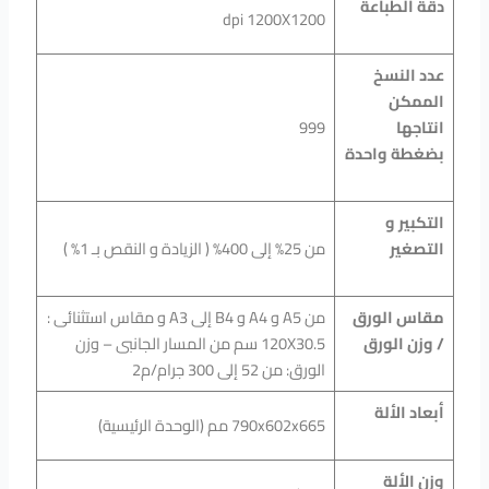
دقة الطباعة
dpi 1200X1200
عدد النسخ
الممكن
انتاجها
999
بضغطة واحدة
التكبير و
التصغير
من 25% إلى 400% ( الزيادة و النقص بـ 1% )
مقاس الورق
من A5 و A4 و B4 إلى A3 و مقاس استثنائى :
/ وزن الورق
120X30.5 سم من المسار الجانبى – وزن
الورق: من 52 إلى 300 جرام/م2
أبعاد الألة
790x602x665 مم (الوحدة الرئيسية)
وزن الألة