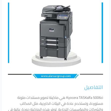
التفاصيل
Kyocera TASKalfa 5006ci هي ماكينة تصوير مستندات ملونة
مستوردة، وتستخدم عادة في البيئات الخارجية، مثل المكاتب
والشركات والمؤسسات التجارية. توفر هذه الماكينة جودة عالية في