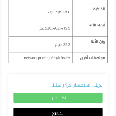
الذاكرة
1280 ميجابايت
أبعاد الألة
530x463x419.5 مم
وزن الألة
22.2 كجم
مواصفات أخرى
طابعة شبكة network printing
لديك.. استفسار اخر؟ راسلنا.
اطلب الان
الكتالوج