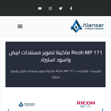
خطي
Y
I
T
F
لى
o
n
w
a
u
s
i
c
لمحتوى
t
t
t
e
u
a
t
b
b
g
e
o
Menu
e
r
r
o
a
k
m
-
ماكينات الطباعة
مدونة الطباعة
f
Ricoh MP 171 ماكينة تصوير مستندات ابيض
واسود استيراد
الرئيسية
»
المنتجات
»
Ricoh MP 171 ماكينة تصوير مستندات ابيض واسود
استيراد