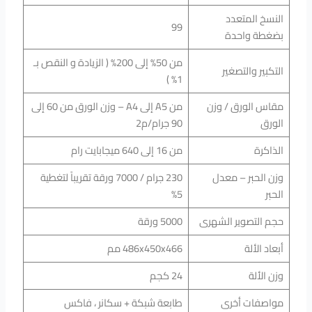
النسخ المتعدد
99
بضغطة واحدة
من 50% إلى 200% ( الزيادة و النقص بـ
التكبير والتصغير
1% )
مقاس الورق / وزن
من A5 إلى A4 – وزن الورق من 60 إلى
الورق
90 جرام/م2
الذاكرة
من 16 إلى 640 ميجابايت رام
وزن الحبر – معدل
230 جرام / 7000 ورقة تقريباً لتغطية
الحبر
5%
حجم التصوير الشهرى
5000 ورقة
أبعاد الألة
486x450x466 مم
وزن الألة
24 كجم
مواصفات أخرى
طابعة شبكة + سكانر ، فاكس