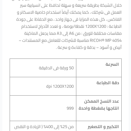
خلال الشبكة بطريقة سريعة و سهلة تحافظ على انسيابية سير
العمل فى شركتك ، كما يمكنك أيضاً استخدام خاصية الاسكانر و
الفاكس ، كل هذه المزايا فى جهاز واحد ، مع الحفاظ على جودة
الطباعة : 1200X1200 نقطة/بوصة ، و تعدد الأدراج لاستخدام
مقاسات مختلفة للورق : من A6 إلى A3 مما يجعل الماكينة
RICOH® MP 4054 مناسبة للشركات للتعامل مع المستندات –
أبيض و أسود – بدقة و كفاءة و سرعة .
السرعة
50 ورقة فى الدقيقة
دقة الطباعة
dpi 1200X1200
عدد النسخ الممكن
انتاجها بضغطة واحدة
999
التكبير و التصغير
من 25% إلى 400% ( الزيادة و النقص