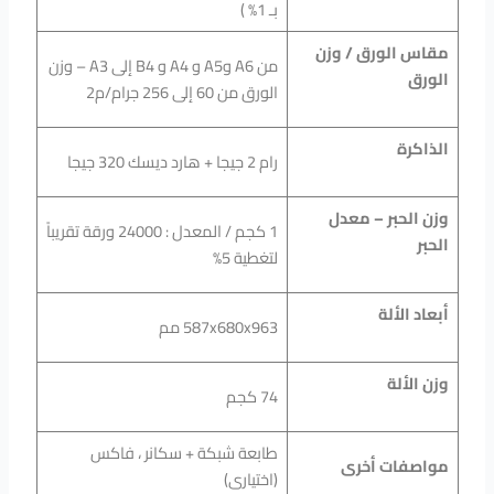
بـ 1% )
مقاس الورق / وزن
من A6 وA5 و A4 و B4 إلى A3 – وزن
الورق
الورق من 60 إلى 256 جرام/م2
الذاكرة
رام 2 جيجا + هارد ديسك 320 جيجا
وزن الحبر – معدل
1 كجم / المعدل : 24000 ورقة تقريباً
الحبر
لتغطية 5%
أبعاد الألة
587x680x963 مم
وزن الألة
74 كجم
طابعة شبكة + سكانر ، فاكس
مواصفات أخرى
(اختيارى)