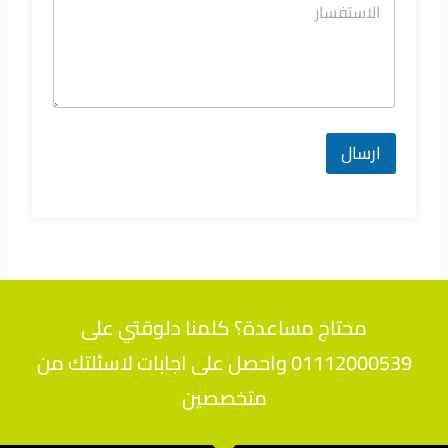
ارسال
محتاج مساعدة؟ كلمنا دلوقتي على
01112000539 واحصل على اجابات لاسئلتك من
متخصصين