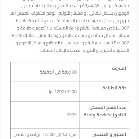
مقاسات الورق : A3,A4,A5 و تعدد الأدراج و نظام الطباعة على
الوجهين بشكل تلقائى . و فينيشر للتوزيع . توقُع احتياجات العميل أمر
مهم في مجال تصوير و طباعة المستندات ، و مع الآلة Ricoh Pro
907 ستكون مستعداً للقيام بإدارة المستندات ( تصوير و طباعة و
سكانر ) بشكل مكثف و بسرعة عالية و جودة لا تقارَن . فالآلة Ricoh
Pro 907 تناسب دور النشر و المدارس و المطابع و مراكز التصوير و
المكتبات الكبيرة و المهام الضخمة لإدارة الملفات .
السرعة
90 ورقة فى الدقيقة
دقة الطباعة
dpi 1200X1200
عدد النسخ الممكن
انتاجها بضغطة واحدة
9999
التكبير و التصغير
من 25% إلى 400% ( الزيادة و النقص