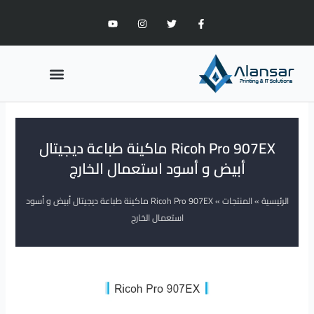
خطي
Y
I
T
F
لى
o
n
w
a
u
s
i
c
لمحتوى
t
t
t
e
u
a
t
b
b
g
e
o
Menu
e
r
r
o
a
k
m
-
ماكينات الطباعة
مدونة الطباعة
f
Ricoh Pro 907EX ماكينة طباعة ديجيتال
أبيض و أسود استعمال الخارج
الرئيسية
»
المنتجات
»
Ricoh Pro 907EX ماكينة طباعة ديجيتال أبيض و أسود
استعمال الخارج