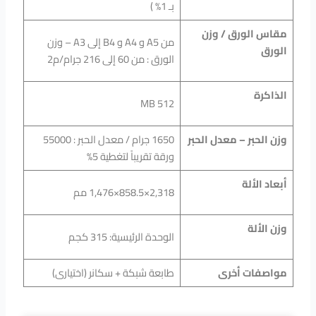
بـ 1% )
مقاس الورق / وزن
من A5 و A4 و B4 إلى A3 – وزن
الورق
الورق : من 60 إلى 216 جرام/م2
الذاكرة
512 MB
وزن الحبر – معدل الحبر
1650 جرام / معدل الحبر : 55000
ورقة تقريباً لتغطية 5%
أبعاد الألة
2,318×858.5×1,476 مم
وزن الألة
الوحدة الرئيسية: 315 كجم
مواصفات أخرى
طابعة شبكة + سكانر (اختيارى)