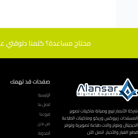
محتاج مساعدة؟ كلمنا دلوقتي على 01112000539 واحصل على اجابات لاسئلتك من م
صفحات قد تهمك
الرئيسية
اتصل بنا
شركة الأنصار لبيع وصيانة ماكينات تصوير
فروعنا
المستندات زيروكس وريكو وماكينات الطباعة
من نحن
الديجيتال وبلوتر والات طباعة تصويرية وتوفر
قطع الغيار والأحبار. اتصل الآن
المدونة