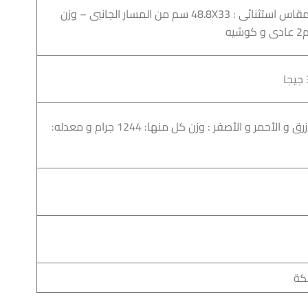
من A5 و A4 و B4 إلى A3 و مقاس استثنائى : 48.8X33 سم من المسار الجانبى – وزن
4 ألوان CMYK :- الأسود و الأزرق و الأحمر و الأصفر : وزن كل منها: 1244 جرام و معدله:
كة