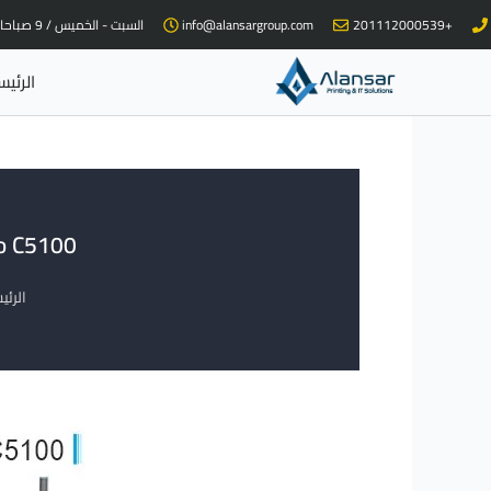
خطي
+201112000539
info@alansargroup.com
السبت - الخميس / 9 صباحا - 9 مساء
لى
لمحتوى
الرئيس
Ricoh Pro C5100 ماكينة طباعة دي
الرئي