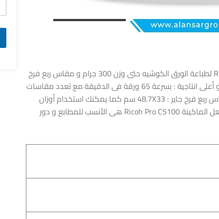
ماكينة الطباعة الديجيتال الألوان : Ricoh Pro C5100 لطباعة الورق الكوشيه حتى وزن 300 جرام و مقاس ربع فرخ
جاير ، بجودة عالية دقة الطباعة : dpi 4800X1200 و أعلى انتاجية : بسرعة 65 ورقة فى الدقيقة مع تعدد مقاسات
الورق فى الادراج : من A5 و A4 و B4 إلى A3 و مقاس ربع فرخ جاير : 48.7X33 سم كما يمكنك استخدام أوزان
مختلفة للورق الكوشيه حتى 300 جرام/م2 مما يجعل الماكينة Ricoh Pro C5100 هى الأنسب للمطابع و دور