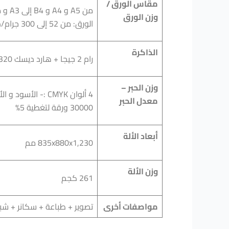
مقاس الورق /
وزن الورق
الورق: من 52 إلى 300 جرام/م2 عادى و كوشيه
الذاكرة
رام 2 جيجا + هارد ديسك 320 جيجا
وزن الحبر –
معدل الحبر
30000 ورقة لتغطية 5%
أبعاد الألة
835x880x1,230 مم
وزن الألة
261 كجم
مواصفات أخرى
تصوير + طباعة + سكانر + شب