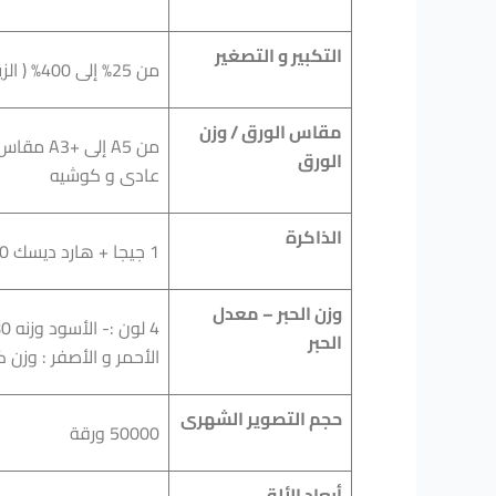
التكبير و التصغير
من 25% إلى 400% ( الزيادة و النقص بـ 1% )
مقاس الورق / وزن
الورق
عادى و كوشيه
الذاكرة
1 جيجا + هارد ديسك 80 جيجا
وزن الحبر – معدل
الحبر
الأحمر و الأصفر : وزن كل منها 737جرام و معدله 00
حجم التصوير الشهرى
50000 ورقة
أبعاد الألة