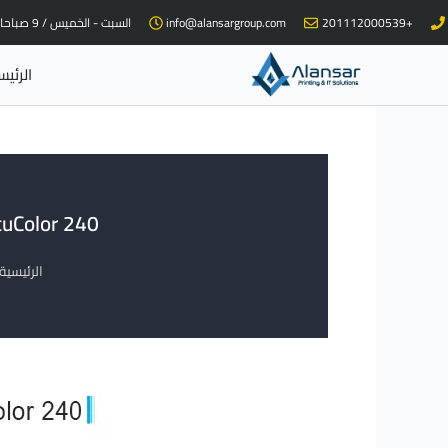
خطي
+201112000539
info@alansargroup.com
السبت - الخميس / 9 صباحا - 9 مساء
لى
لمحتوى
الرئيس
Xerox DocuColor 240 ماكينة طباعة الاشع
الرئيسية