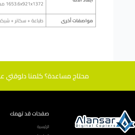
1653.6x921x1372 مم
مواصفات أخرى
طباعة + سكانر + شبكة
محتاج مساعدة؟ كلمنا دلوقتي على 01112000539 واحصل على اجابات لاسئلتك من م
صفحات قد تهمك
الرئيسية