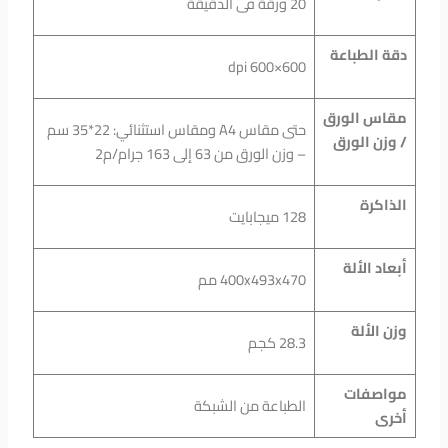
20 ورقة فى الدقيقة
دقة الطباعة
dpi 600×600
مقاس الورق
حتى مقاس A4 ومقاس استثنائي: 22*35 سم
/ وزن الورق
– وزن الورق من 63 إلى 163 جرام/م2
الذاكرة
128 ميجابايت
أبعاد الألة
400x493x470 مم
وزن الألة
28.3 كجم
مواصفات
الطباعة من الشبكة
أخرى