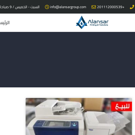
خطي
+201112000539
info@alansargroup.com
السبت - الخميس / 9 صباحا - 9 مساء
لى
لمحتوى
الرئيس