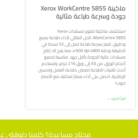
ماكينة Xerox WorkCentre 5855
جودة وسرعة طباعة مثالية
استكشف ماكينة تصوير مستندات Xerox
WorkCentre 5855، الحل المثالي لأداء طباعة سريع
ودقيق. تتميز بسرعة طباعة تصل إلى 55 نسخة في
الدقيقة ودقة 4800 x 600 dpi، مما يتيح لك إنتاج
مستندات عالية الجودة بأقل جهد. مناسبة لجميع
أحجام الورق، من A3 إلى ورق 216 جرام، وتستخدم
أحدث تقنيات الطباعة لضمان كفاءة العمل وتحسين
الإنتاجية. احصل على أداء ممتاز لمكتبك مع الأنصار
جروب!
اقرأ المزيد »
محتاج مساعدة؟ كلمنا دلوقتي على 01112000539 واحصل على اجابات لاسئلتك من م