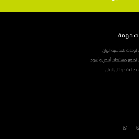
ت مهمة
 لوحات هندسية الوان
 تصوير مستندات أبيض وأسود
طباعة ديجتال الوان
W
I
h
n
a
s